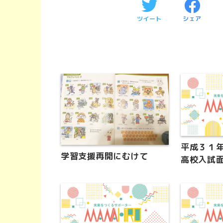
ツイート
シェア
平成３１
学習支援再開にむけて
高校入試