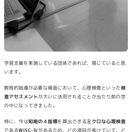
学習支援を実施している団体であれば、感じていると思
います。
教育的指導が必要な場面において、心理検査といった
検
査アセスメント
が大いに活用されることが当たり前の世
の中になってきました。
特に、今は
知能の４指標
を算出できる
ミクロな心理検査
である
WISC-Ⅳ
があるため、どの項目が長けていて、ど